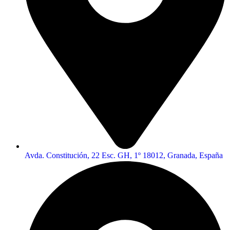
Avda. Constitución, 22 Esc. GH, 1º 18012, Granada, España