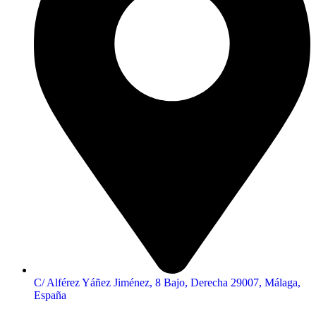
C/ Alférez Yáñez Jiménez, 8 Bajo, Derecha 29007, Málaga,
España