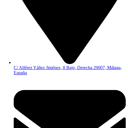
C/ Alférez Yáñez Jiménez, 8 Bajo, Derecha 29007, Málaga,
España