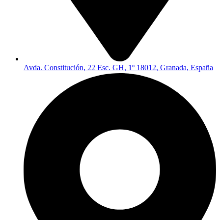
Avda. Constitución, 22 Esc. GH, 1º 18012, Granada, España