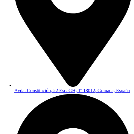
Avda. Constitución, 22 Esc. GH, 1º 18012, Granada, España