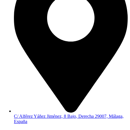
C/ Alférez Yáñez Jiménez, 8 Bajo, Derecha 29007, Málaga,
España