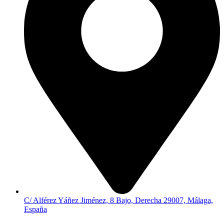
C/ Alférez Yáñez Jiménez, 8 Bajo, Derecha 29007, Málaga,
España