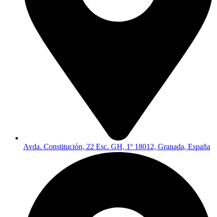
Avda. Constitución, 22 Esc. GH, 1º 18012, Granada, España