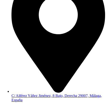
C/ Alférez Yáñez Jiménez, 8 Bajo, Derecha 29007, Málaga,
España