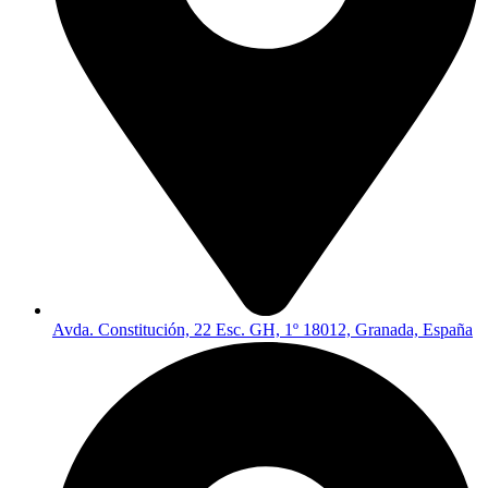
Avda. Constitución, 22 Esc. GH, 1º 18012, Granada, España