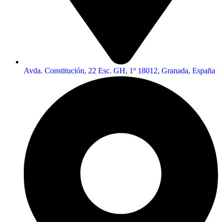
Avda. Constitución, 22 Esc. GH, 1º 18012, Granada, España