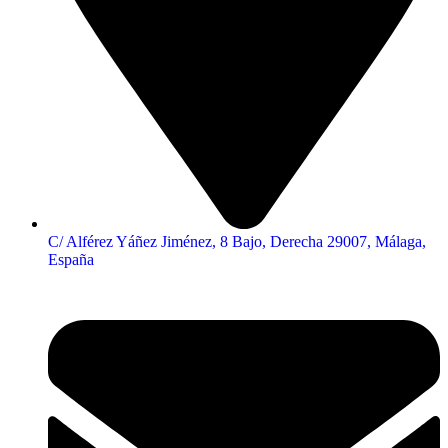
C/ Alférez Yáñez Jiménez, 8 Bajo, Derecha 29007, Málaga,
España