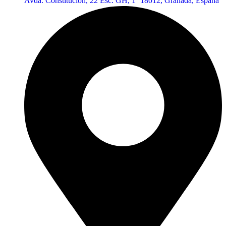
Avda. Constitución, 22 Esc. GH, 1º 18012, Granada, España