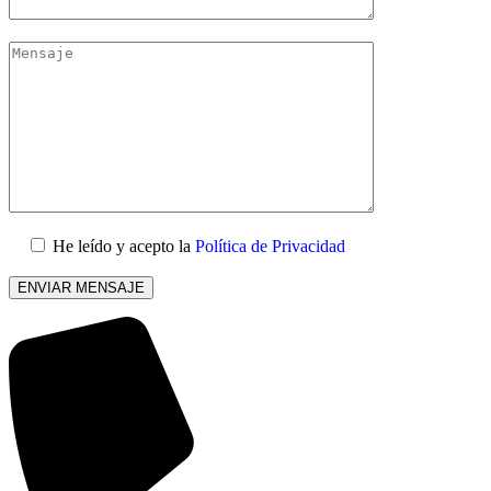
He leído y acepto la
Política de Privacidad
Por
favor,
deja
este
campo
vacío.