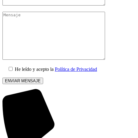
He leído y acepto la
Política de Privacidad
Por
favor,
deja
este
campo
vacío.