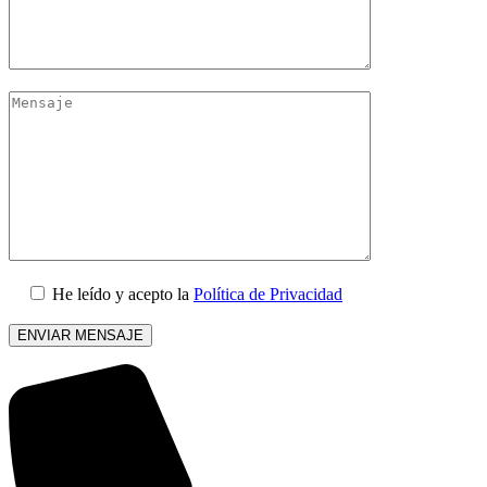
He leído y acepto la
Política de Privacidad
Por
favor,
deja
este
campo
vacío.