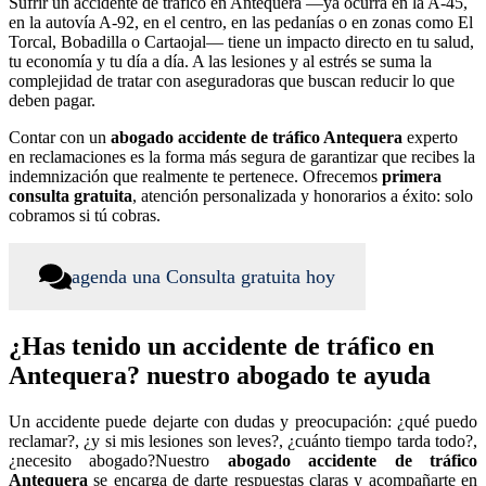
Sufrir un accidente de tráfico en Antequera —ya ocurra en la A-45,
en la autovía A-92, en el centro, en las pedanías o en zonas como El
Torcal, Bobadilla o Cartaojal— tiene un impacto directo en tu salud,
tu economía y tu día a día. A las lesiones y al estrés se suma la
complejidad de tratar con aseguradoras que buscan reducir lo que
deben pagar.
Contar con un
abogado accidente de tráfico Antequera
experto
en reclamaciones es la forma más segura de garantizar que recibes la
indemnización que realmente te pertenece. Ofrecemos
primera
consulta gratuita
, atención personalizada y honorarios a éxito: solo
cobramos si tú cobras.
agenda una Consulta gratuita hoy
¿Has tenido un accidente de tráfico en
Antequera? nuestro abogado te ayuda
Un accidente puede dejarte con dudas y preocupación: ¿qué puedo
reclamar?, ¿y si mis lesiones son leves?, ¿cuánto tiempo tarda todo?,
¿necesito abogado?Nuestro
abogado accidente de tráfico
Antequera
se encarga de darte respuestas claras y acompañarte en