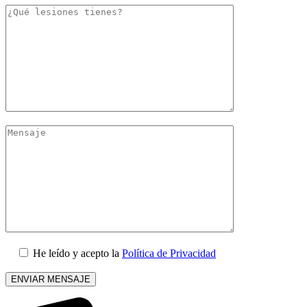
He leído y acepto la
Política de Privacidad
Por
favor,
deja